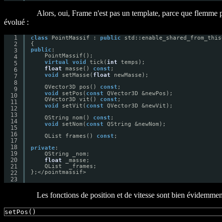
Alors, oui, Frame n'est pas un template, parce que flemme p
évolué :
1
class
PointMassif : 
public
std::enable_shared_from_this
2
{
public
:
3
PointMassif();
4
virtual
void
tick(
int
temps);
5
float
masse() 
const
;
6
void
setMasse(
float
newMasse);
7
8
QVector3D pos() 
const
;
9
void
setPos(
const
QVector3D &newPos);
10
QVector3D vit() 
const
;
11
void
setVit(
const
QVector3D &newVit);
12
13
QString nom() 
const
;
14
void
setNom(
const
QString &newNom);
15
16
QList frames() 
const
;
17
18
private
:
19
QString _nom;
20
float
_masse;
21
QList  _frames;
};</pointmassif>
22
23
Les fonctions de position et de vitesse sont bien évidemment
setPos()