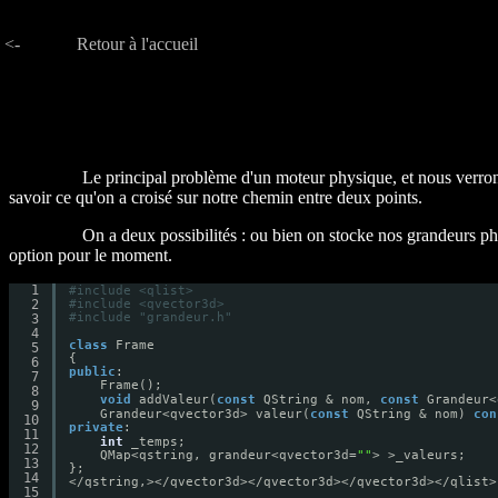
<-
Retour à l'accueil
Le principal problème d'un moteur physique, et nous verrons
savoir ce qu'on a croisé sur notre chemin entre deux points.
On a deux possibilités : ou bien on stocke nos grandeurs p
option pour le moment.
1
#include <qlist>
2
#include <qvector3d>
#include "grandeur.h"
3
4
class
Frame
5
{
6
public
:
7
Frame();
8
void
addValeur(
const
QString & nom, 
const
Grandeur<
9
Grandeur<qvector3d> valeur(
const
QString & nom) 
con
10
private
:
11
int
_temps;
12
QMap<qstring, grandeur<qvector3d=
""
> >_valeurs;
13
};
14
</qstring,></qvector3d></qvector3d></qvector3d></qlist>
15